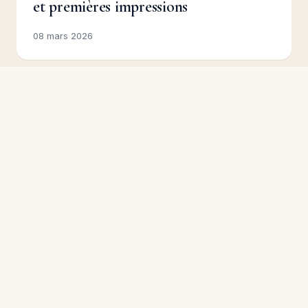
et premières impressions
08 mars 2026
Explorer
Cours photo
Tests matériel
Le blog photo de Paul
Guides d'achat
Fauchille — tests
Kits photo