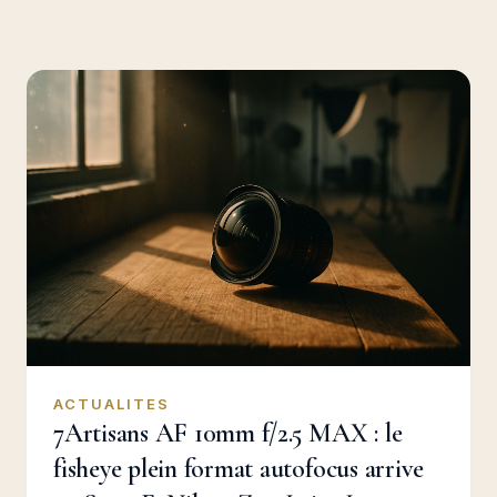
ACTUALITES
7Artisans AF 10mm f/2.5 MAX : le
fisheye plein format autofocus arrive