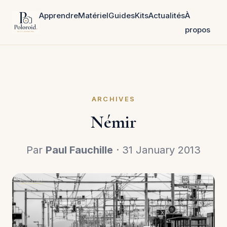
Apprendre
Matériel
Guides
Kits
Actualités
À
propos
ARCHIVES
Némir
Par
Paul Fauchille
· 31 January 2013