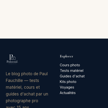
Explorer
Cours photo
Tests matériel
Le blog photo de Paul
Guides d'achat
Fauchille — tests
Kits photo
matériel, cours et
Voyages
Actualités
guides d'achat par un
photographe pro
avec 15 ans