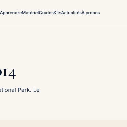
Apprendre
Matériel
Guides
Kits
Actualités
À propos
014
ional Park. Le